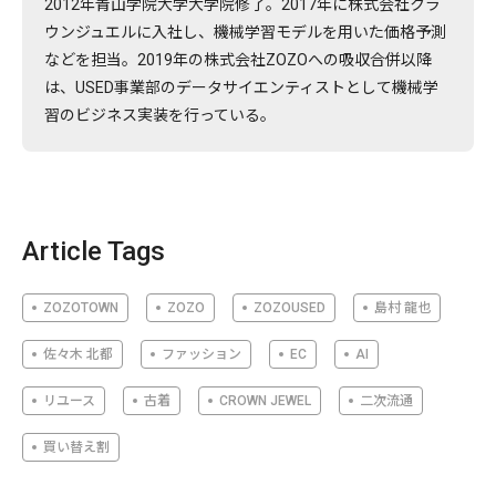
2012年青山学院大学大学院修了。2017年に株式会社クラ
ウンジュエルに入社し、機械学習モデルを用いた価格予測
などを担当。2019年の株式会社ZOZOへの吸収合併以降
は、USED事業部のデータサイエンティストとして機械学
習のビジネス実装を行っている。
Article Tags
ZOZOTOWN
ZOZO
ZOZOUSED
島村 龍也
佐々木 北都
ファッション
EC
AI
リユース
古着
CROWN JEWEL
二次流通
買い替え割