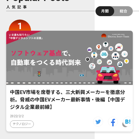
人気記事
月間
総合
中国EV市場を席巻する、三大新興メーカーを徹底分
析。脅威の中国EVメーカー最新事情・後編【中国デ
ジタル企業最前線】
2022/2/2
テクノロジー