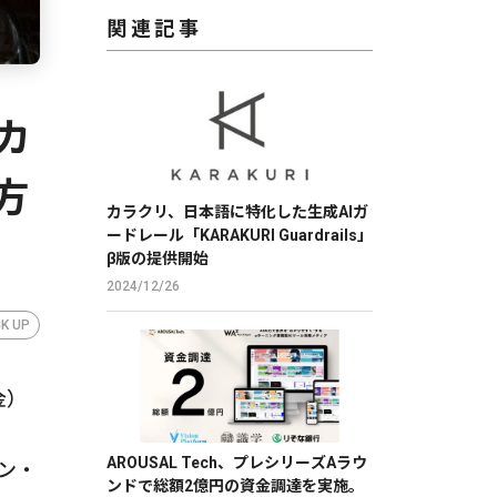
関連記事
カ
方
カラクリ、日本語に特化した生成AIガ
ードレール「KARAKURI Guardrails」
β版の提供開始
2024/12/26
CK UP
金）
ヒ
AROUSAL Tech、プレシリーズAラウ
ーン・
ンドで総額2億円の資金調達を実施。