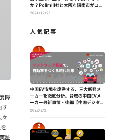
か？Polimill社と大阪府阪南市がコモ
ンズAIを用いて実証実験を実施
2024/12/25
人気記事
中国EV市場を席巻する、三大新興メ
ーカーを徹底分析。脅威の中国EVメ
重度障
ーカー最新事情・後編【中国デジタル
画す
企業最前線】
2022/2/2
人々
性を
の実証