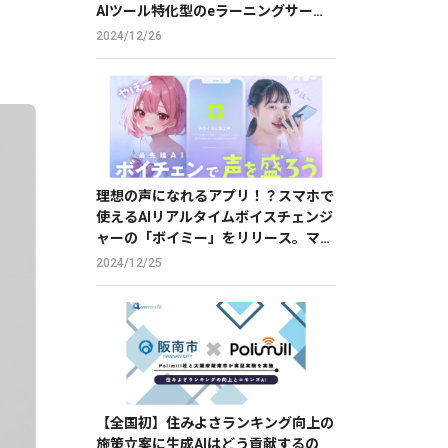
AIツール特化型のeラーニングサービ
スで、DXを推進。
2024/12/26
理想の声になれるアプリ！？スマホで
使えるAIリアルタイムボイスチェンジ
ャーの「ボイミー」をリリース。マイ
クに向かって喋るだけで、誰でも萌え
2024/12/25
声やイケボ風に音声変換が可能に。
【全国初】住みよさランキング向上の
施策立案に生成AIはどう貢献するの