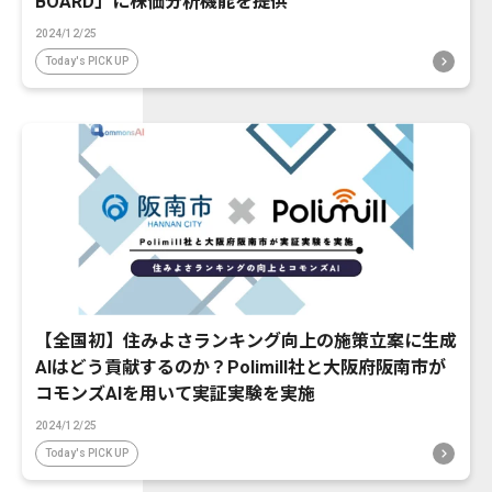
BOARD」に株価分析機能を提供
2024/12/25
Today's PICK UP
【全国初】住みよさランキング向上の施策立案に生成
AIはどう貢献するのか？Polimill社と大阪府阪南市が
コモンズAIを用いて実証実験を実施
2024/12/25
Today's PICK UP