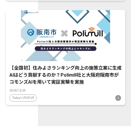
【全国初】住みよさランキング向上の施策立案に生成
AIはどう貢献するのか？Polimill社と大阪府阪南市が
コモンズAIを用いて実証実験を実施
2024/12/25
Today's PICK UP