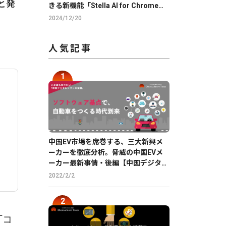
と発
きる新機能「Stella AI for Chrome」
のβ版を提供
2024/12/20
人気記事
中国EV市場を席巻する、三大新興メ
ーカーを徹底分析。脅威の中国EVメ
ーカー最新事情・後編【中国デジタル
企業最前線】
2022/2/2
「コ