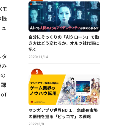
Xモ
の提
リュ
自分にそっくりの「AIクローン」で働
き方はどう変わるか。オルツ社代表に
訊く
ルタ
2023/11/14
組み
プの
る課
oT
マンガアプリ世界NO.１。急成長市場
の覇権を握る「ピッコマ」の戦略
2022/3/8