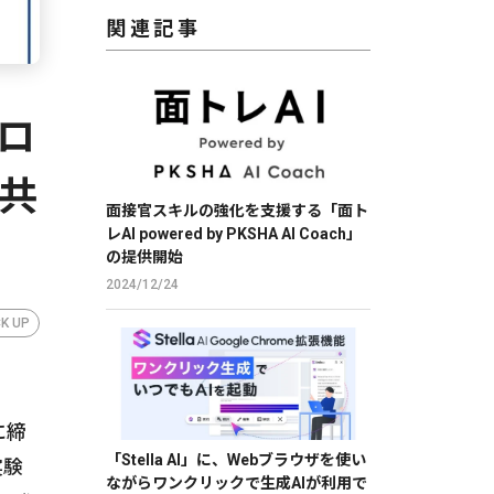
関連記事
ブロ
共
面接官スキルの強化を支援する「面ト
レAI powered by PKSHA AI Coach」
の提供開始
2024/12/24
CK UP
、
に締
「Stella AI」に、Webブラウザを使い
実験
ながらワンクリックで生成AIが利用で