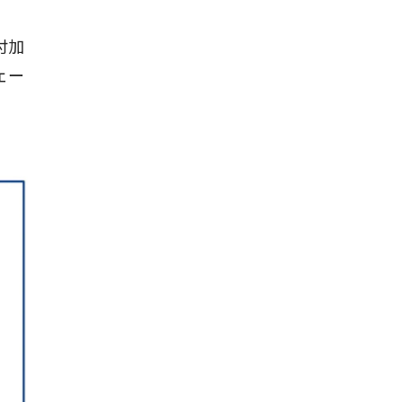
付加
ェー