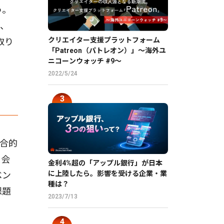
う。
に、
クリエイター支援プラットフォーム
取り
「Patreon（パトレオン）」〜海外ユ
ニコーンウォッチ #9〜
2022/5/24
合的
業会
金利4%超の「アップル銀行」が日本
に上陸したら。影響を受ける企業・業
ベン
種は？
課題
2023/7/13