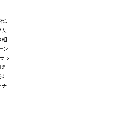
術の
けた
り組
ーン
プラッ
加え
称）
ーチ