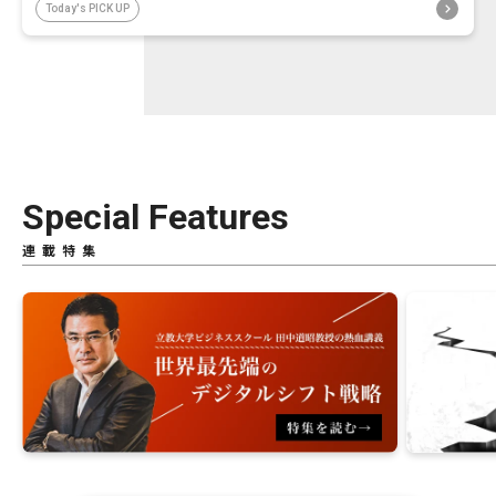
Today's PICK UP
Special Features
連載特集