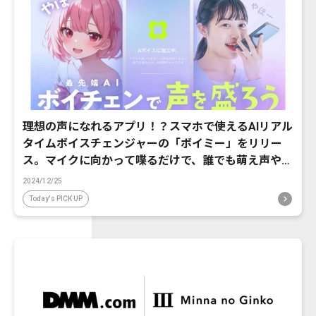
理想の声になれるアプリ！？スマホで使えるAIリアル
タイムボイスチェンジャーの「ボイミー」をリリー
ス。マイクに向かって喋るだけで、誰でも萌え声やイ
ケボ風に音声変換が可能に。
2024/12/25
Today's PICK UP