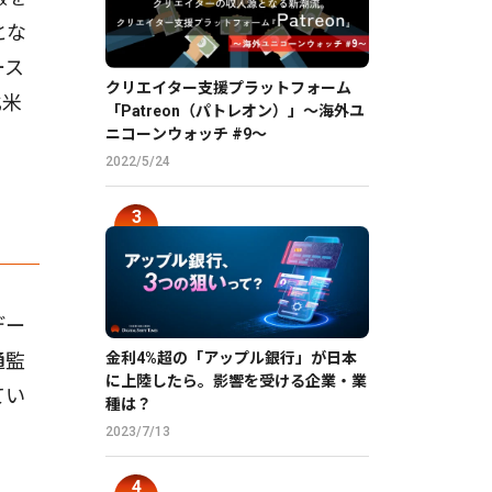
とな
ース
クリエイター支援プラットフォーム
北米
「Patreon（パトレオン）」〜海外ユ
ニコーンウォッチ #9〜
2022/5/24
デー
通監
金利4%超の「アップル銀行」が日本
に上陸したら。影響を受ける企業・業
てい
種は？
2023/7/13