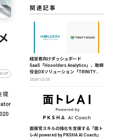
関連記事
メ
経営者向けダッシュボード
SaaS「Hooolders Analytics」、取締
役会DXソリューション「TRINITY
CK UP
BOARD」に株価分析機能を提供
2024/12/25
を提
tor
020
面接官スキルの強化を支援する「面ト
レAI powered by PKSHA AI Coach」