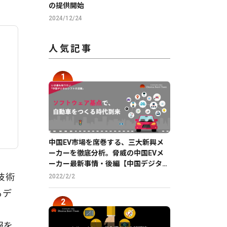
の提供開始
2024/12/24
人気記事
中国EV市場を席巻する、三大新興メ
ーカーを徹底分析。脅威の中国EVメ
ーカー最新事情・後編【中国デジタル
企業最前線】
識技術
2022/2/2
るデ
、
報を