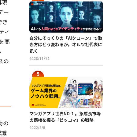
再現
デー
でき
リティ
自分にそっくりの「AIクローン」で働
を高
き方はどう変わるか。オルツ社代表に
る
訊く
2023/11/14
ビスの
マンガアプリ世界NO.１。急成長市場
の覇権を握る「ピッコマ」の戦略
物の
2022/3/8
認識