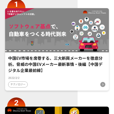
中国EV市場を席巻する、三大新興メーカーを徹底分
析。脅威の中国EVメーカー最新事情・後編【中国デ
ジタル企業最前線】
2022/2/2
テクノロジー