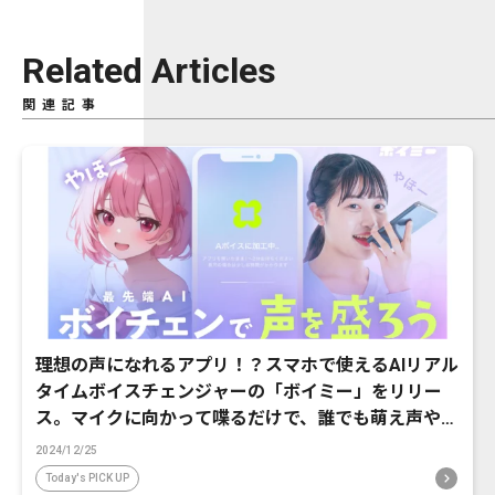
Related Articles
関連記事
理想の声になれるアプリ！？スマホで使えるAIリアル
タイムボイスチェンジャーの「ボイミー」をリリー
ス。マイクに向かって喋るだけで、誰でも萌え声やイ
ケボ風に音声変換が可能に。
2024/12/25
Today's PICK UP