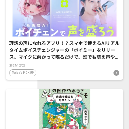
理想の声になれるアプリ！？スマホで使えるAIリアル
タイムボイスチェンジャーの「ボイミー」をリリー
ス。マイクに向かって喋るだけで、誰でも萌え声やイ
ケボ風に音声変換が可能に。
2024/12/25
Today's PICK UP