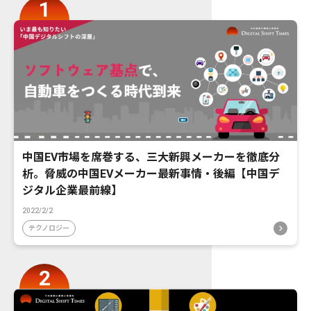
中国EV市場を席巻する、三大新興メーカーを徹底分
析。脅威の中国EVメーカー最新事情・後編【中国デ
ジタル企業最前線】
2022/2/2
テクノロジー