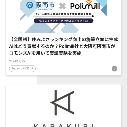
【全国初】住みよさランキング向上の施策立案に生成
AIはどう貢献するのか？Polimill社と大阪府阪南市が
コモンズAIを用いて実証実験を実施
2024/12/25
Today's PICK UP