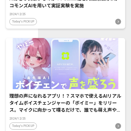
コモンズAIを用いて実証実験を実施
2024/12/25
Today's PICK UP
理想の声になれるアプリ！？スマホで使えるAIリアル
タイムボイスチェンジャーの「ボイミー」をリリー
ス。マイクに向かって喋るだけで、誰でも萌え声やイ
ケボ風に音声変換が可能に。
2024/12/25
Today's PICK UP