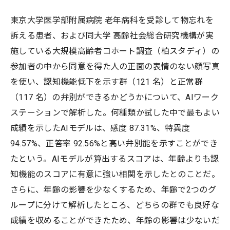
東京大学医学部附属病院 老年病科を受診して物忘れを
訴える患者、および同大学 高齢社会総合研究機構が実
施している大規模高齢者コホート調査（柏スタディ）の
参加者の中から同意を得た人の正面の表情のない顔写真
を使い、認知機能低下を示す群（121 名）と正常群
（117 名）の弁別ができるかどうかについて、AIワーク
ステーションで解析した。何種類か試した中で最もよい
成績を示したAIモデルは、感度 87.31%、特異度
94.57%、正答率 92.56%と高い弁別能を示すことができ
たという。AIモデルが算出するスコアは、年齢よりも認
知機能のスコアに有意に強い相関を示したとのことだ。
さらに、年齢の影響を少なくするため、年齢で2つのグ
ループに分けて解析したところ、どちらの群でも良好な
成績を収めることができたため、年齢の影響は少ないだ