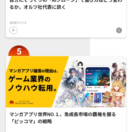
自分にそっくりの「AIクローン」で働き方はどう変わ
るか。オルツ社代表に訊く
2023/11/14
AI
マンガアプリ世界NO.１。急成長市場の覇権を握る
「ピッコマ」の戦略