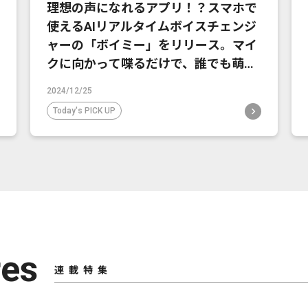
理想の声になれるアプリ！？スマホで
使えるAIリアルタイムボイスチェンジ
ャーの「ボイミー」をリリース。マイ
クに向かって喋るだけで、誰でも萌え
声やイケボ風に音声変換が可能に。
2024/12/25
Today's PICK UP
res
連載特集