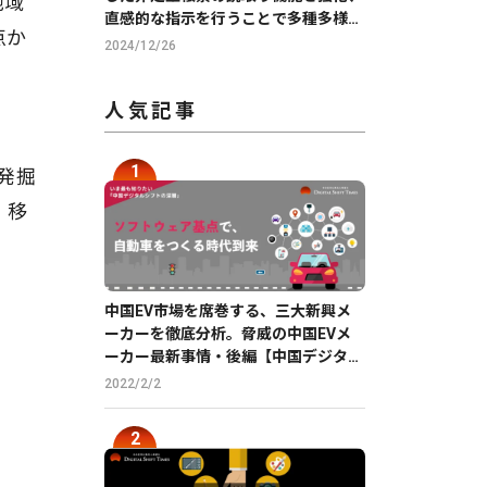
地域
直感的な指示を行うことで多種多様な
点か
帳票の読取りを実現
2024/12/26
人気記事
発掘
、移
。
中国EV市場を席巻する、三大新興メ
ーカーを徹底分析。脅威の中国EVメ
ーカー最新事情・後編【中国デジタル
企業最前線】
2022/2/2