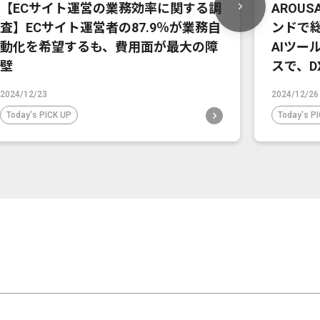
【ECサイト運営の業務効率に関する調
AROU
査】ECサイト運営者の87.9％が業務自
ンドで
動化を希望するも、費用面が最大の障
AIツー
壁
スで、D
2024/12/23
2024/12/26
Today's PICK UP
Today's P