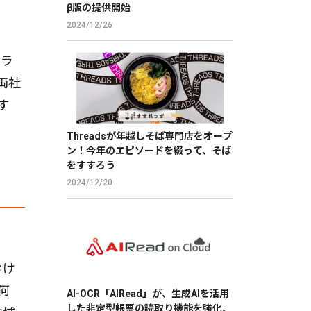
β版の提供開始
2024/12/26
テラ
両社
す
Threadsが年越しそば専門店をオープ
ン！今年のエピソードを綴って、そば
をすすろう
2024/12/20
おけ
何
AI-OCR「AIRead」が、生成AIを活用
した非定型帳票の読取り機能を強化、