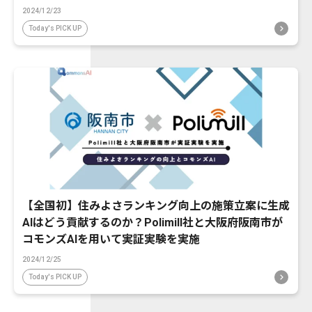
2024/12/23
Today's PICK UP
【全国初】住みよさランキング向上の施策立案に生成
AIはどう貢献するのか？Polimill社と大阪府阪南市が
コモンズAIを用いて実証実験を実施
2024/12/25
Today's PICK UP