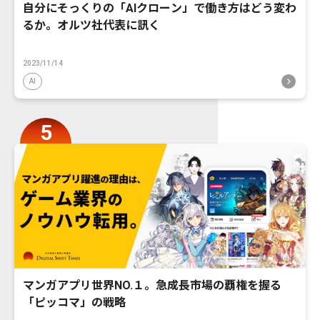
自分にそっくりの「AIクローン」で働き方はどう変わ
るか。オルツ社代表に訊く
2023/11/14
AI
マンガアプリ世界NO.１。急成長市場の覇権を握る
「ピッコマ」の戦略