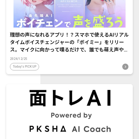
理想の声になれるアプリ！？スマホで使えるAIリアル
タイムボイスチェンジャーの「ボイミー」をリリー
ス。マイクに向かって喋るだけで、誰でも萌え声やイ
ケボ風に音声変換が可能に。
2024/12/25
Today's PICK UP