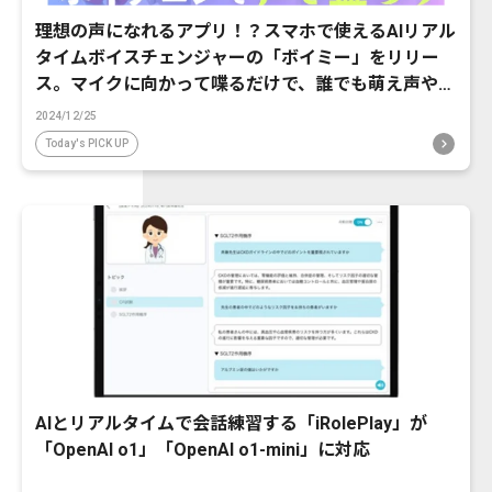
理想の声になれるアプリ！？スマホで使えるAIリアル
タイムボイスチェンジャーの「ボイミー」をリリー
ス。マイクに向かって喋るだけで、誰でも萌え声やイ
ケボ風に音声変換が可能に。
2024/12/25
Today's PICK UP
AIとリアルタイムで会話練習する「iRolePlay」が
「OpenAI o1」「OpenAI o1-mini」に対応