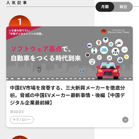
人気記事
月間
総合
中国EV市場を席巻する、三大新興メーカーを徹底分
析。脅威の中国EVメーカー最新事情・後編【中国デ
ジタル企業最前線】
2022/2/2
テクノロジー