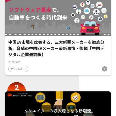
中国EV市場を席巻する、三大新興メーカーを徹底分
析。脅威の中国EVメーカー最新事情・後編【中国デ
ジタル企業最前線】
2022/2/2
テクノロジー