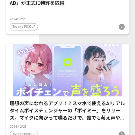
AD」が正式に特許を取得
2024/12/25
Today's PICK UP
理想の声になれるアプリ！？スマホで使えるAIリアル
タイムボイスチェンジャーの「ボイミー」をリリー
ス。マイクに向かって喋るだけで、誰でも萌え声やイ
ケボ風に音声変換が可能に。
2024/12/25
Today's PICK UP