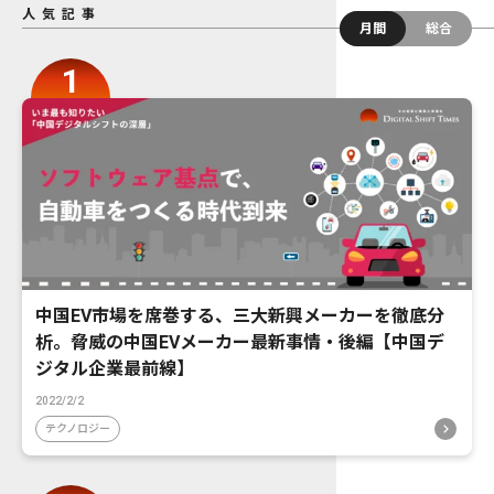
人気記事
月間
総合
中国EV市場を席巻する、三大新興メーカーを徹底分
析。脅威の中国EVメーカー最新事情・後編【中国デ
ジタル企業最前線】
2022/2/2
テクノロジー