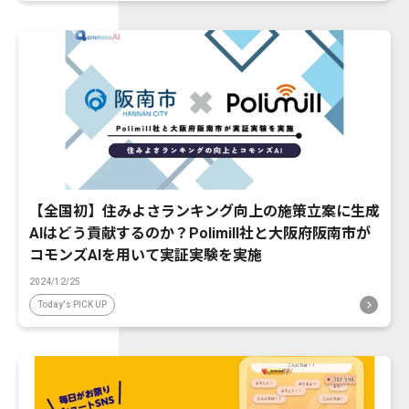
【全国初】住みよさランキング向上の施策立案に生成
AIはどう貢献するのか？Polimill社と大阪府阪南市が
コモンズAIを用いて実証実験を実施
2024/12/25
Today's PICK UP