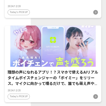
2024/12/20
Today's PICK UP
理想の声になれるアプリ！？スマホで使えるAIリアル
タイムボイスチェンジャーの「ボイミー」をリリー
ス。マイクに向かって喋るだけで、誰でも萌え声やイ
ケボ風に音声変換が可能に。
2024/12/25
Today's PICK UP