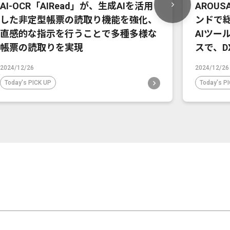
AI-OCR「AIRead」が、生成AIを活用
AROU
した非定型帳票の読取り機能を強化、
ンドで
直感的な指示を行うことで多種多様な
AIツー
帳票の読取りを実現
スで、D
2024/12/26
2024/12/26
Today's PICK UP
Today's P