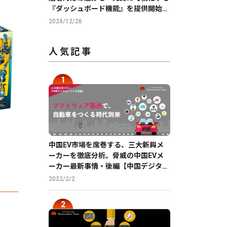
『ダッシュボード機能』を提供開始
【GMO ReTech】
2024/12/26
人気記事
中国EV市場を席巻する、三大新興メ
ーカーを徹底分析。脅威の中国EVメ
ーカー最新事情・後編【中国デジタル
企業最前線】
2022/2/2