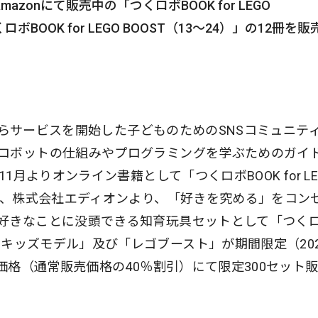
onにて販売中の「つくロボBOOK for LEGO
BOOK for LEGO BOOST（13〜24）」の12冊を販
月からサービスを開始した子どものためのSNSコミュニテ
ロボットの仕組みやプログラミングを学ぶためのガイ
1月よりオンライン書籍として「つくロボBOOK for LE
今回、株式会社エディオンより、「好きを究める」をコン
好きなことに没頭できる知育玩具セットとして「つく
ire HD8 キッズモデル」及び「レゴブースト」が期間限定（20
別価格（通常販売価格の40％割引）にて限定300セット