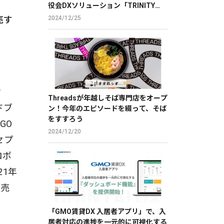
役会DXソリューション「TRINITY
BOARD」に株価分析機能を提供
売す
2024/12/25
ィ
Threadsが年越しそば専門店をオープ
ドブ
ン！今年のエピソードを綴って、そば
をすすろう
GO
2024/12/20
セプ
ロボ
21年
販売
「GMO賃貸DX 入居者アプリ」で、入
居者対応の進捗を一元的に可視化する