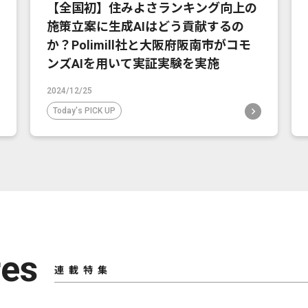
【全国初】住みよさランキング向上の
施策立案に生成AIはどう貢献するの
か？Polimill社と大阪府阪南市がコモ
ンズAIを用いて実証実験を実施
2024/12/25
Today's PICK UP
res
連載特集