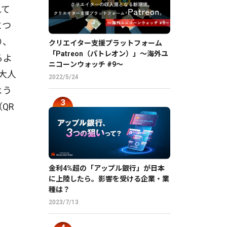
れて
につ
り、
クリエイター支援プラットフォーム
「Patreon（パトレオン）」〜海外ユ
るよ
ニコーンウォッチ #9〜
大人
2022/5/24
よう
QR
金利4%超の「アップル銀行」が日本
に上陸したら。影響を受ける企業・業
種は？
2023/7/13