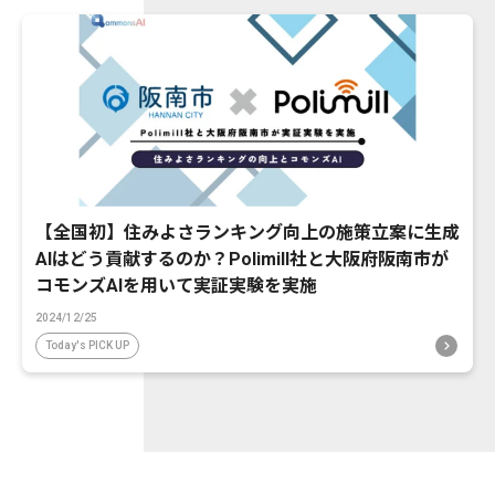
【全国初】住みよさランキング向上の施策立案に生成
AIはどう貢献するのか？Polimill社と大阪府阪南市が
コモンズAIを用いて実証実験を実施
2024/12/25
Today's PICK UP