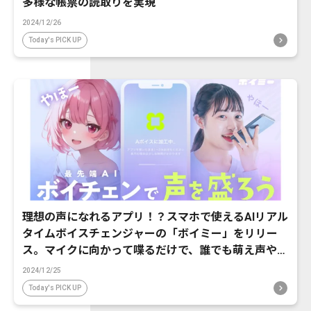
多様な帳票の読取りを実現
2024/12/26
Today's PICK UP
理想の声になれるアプリ！？スマホで使えるAIリアル
タイムボイスチェンジャーの「ボイミー」をリリー
ス。マイクに向かって喋るだけで、誰でも萌え声やイ
ケボ風に音声変換が可能に。
2024/12/25
Today's PICK UP