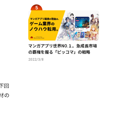
マンガアプリ世界NO.１。急成長市場
の覇権を握る「ピッコマ」の戦略
2022/3/8
下回
材の