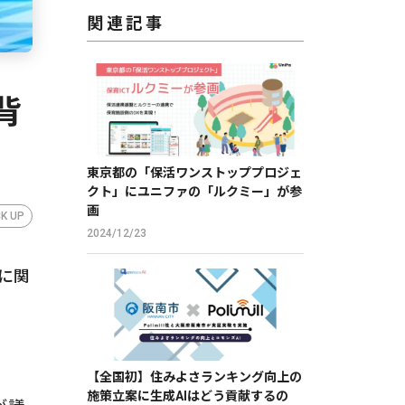
関連記事
背
東京都の「保活ワンストッププロジェ
クト」にユニファの「ルクミー」が参
画
CK UP
2024/12/23
に関
【全国初】住みよさランキング向上の
施策立案に生成AIはどう貢献するの