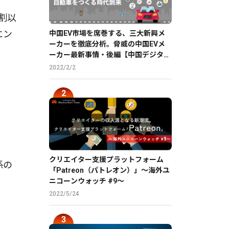
割以
エン
中国EV市場を席巻する、三大新興メ
ーカーを徹底分析。脅威の中国EVメ
ーカー最新事情・後編【中国デジタル
企業最前線】
2022/2/2
クリエイター支援プラットフォーム
係の
「Patreon（パトレオン）」〜海外ユ
ニコーンウォッチ #9〜
2022/5/24