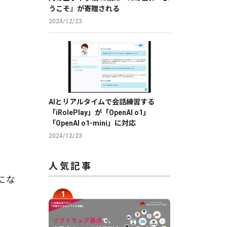
うこそ』が寄贈される
2024/12/23
AIとリアルタイムで会話練習する
「iRolePlay」が「OpenAI o1」
「OpenAI o1-mini」に対応
2024/12/23
人気記事
にな