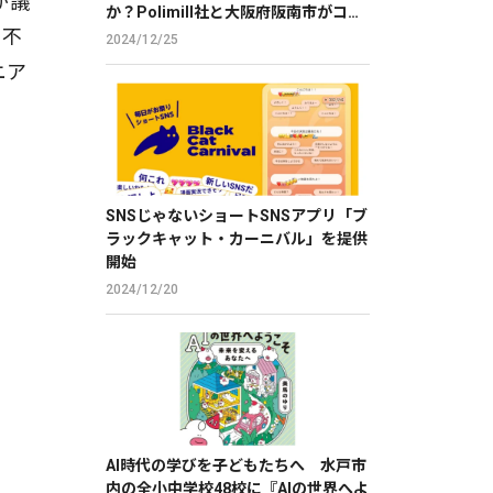
が議
か？Polimill社と大阪府阪南市がコモ
ア不
ンズAIを用いて実証実験を実施
2024/12/25
ニア
SNSじゃないショートSNSアプリ「ブ
ラックキャット・カーニバル」を提供
開始
2024/12/20
AI時代の学びを子どもたちへ 水戸市
内の全小中学校48校に『AIの世界へよ