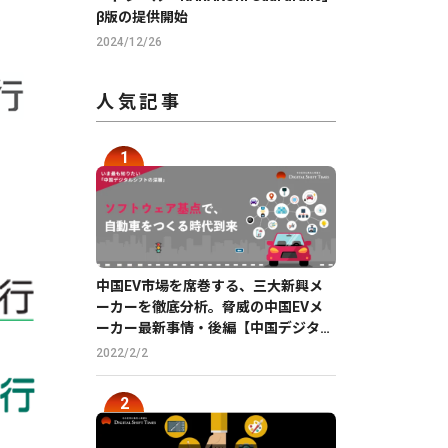
β版の提供開始
2024/12/26
人気記事
中国EV市場を席巻する、三大新興メ
ーカーを徹底分析。脅威の中国EVメ
ーカー最新事情・後編【中国デジタル
企業最前線】
2022/2/2