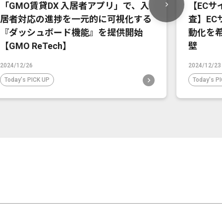
「GMO賃貸DX 入居者アプリ」で、入
【EC
居者対応の進捗を一元的に可視化する
査】EC
『ダッシュボード機能』を提供開始
動化を
【GMO ReTech】
壁
2024/12/26
2024/12/23
Today's PICK UP
Today's P