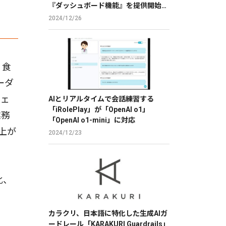
『ダッシュボード機能』を提供開始
【GMO ReTech】
2024/12/26
、食
ーダ
フェ
AIとリアルタイムで会話練習する
「iRolePlay」が「OpenAI o1」
業務
「OpenAI o1-mini」に対応
上が
2024/12/23
化、
カラクリ、日本語に特化した生成AIガ
ードレール「KARAKURI Guardrails」