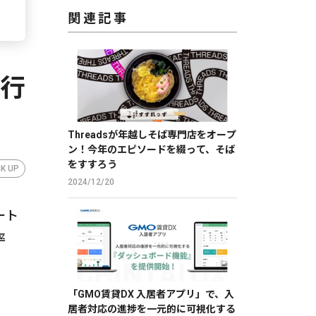
関連記事
銀行
Threadsが年越しそば専門店をオープ
ン！今年のエピソードを綴って、そば
をすすろう
CK UP
2024/12/20
ート
率
「GMO賃貸DX 入居者アプリ」で、入
居者対応の進捗を一元的に可視化する