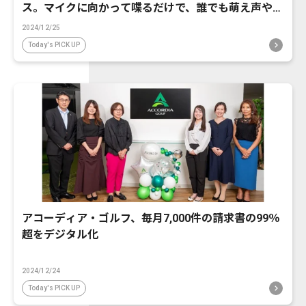
ス。マイクに向かって喋るだけで、誰でも萌え声やイ
ケボ風に音声変換が可能に。
2024/12/25
Today's PICK UP
アコーディア・ゴルフ、毎月7,000件の請求書の99％
超をデジタル化
2024/12/24
Today's PICK UP