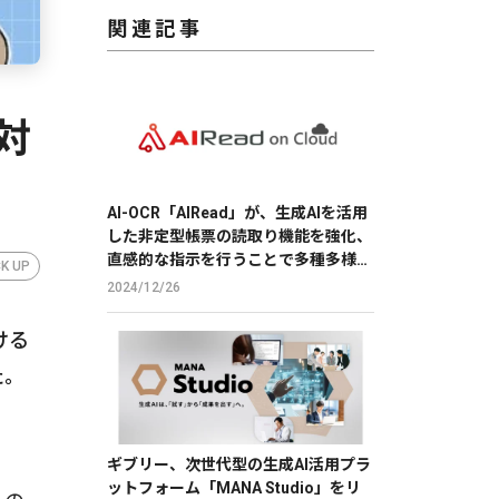
関連記事
対
AI-OCR「AIRead」が、生成AIを活用
した非定型帳票の読取り機能を強化、
直感的な指示を行うことで多種多様な
CK UP
帳票の読取りを実現
2024/12/26
ける
た。
ギブリー、次世代型の生成AI活用プラ
ットフォーム「MANA Studio」をリ