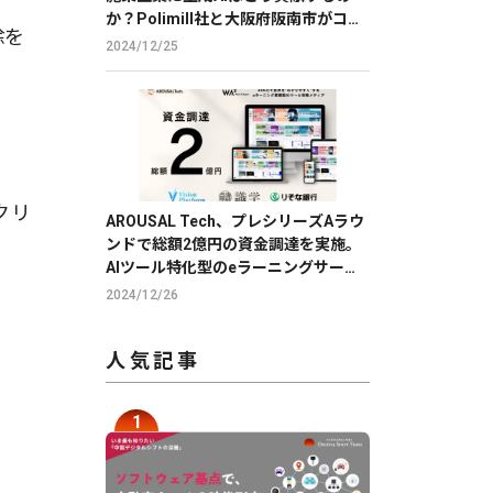
か？Polimill社と大阪府阪南市がコモ
除を
ンズAIを用いて実証実験を実施
2024/12/25
クリ
AROUSAL Tech、プレシリーズAラウ
ンドで総額2億円の資金調達を実施。
。
AIツール特化型のeラーニングサービ
スで、DXを推進。
2024/12/26
人気記事