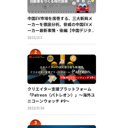
中国EV市場を席巻する、三大新興メ
ーカーを徹底分析。脅威の中国EVメ
ーカー最新事情・後編【中国デジタル
企業最前線】
2022/2/2
クリエイター支援プラットフォーム
「Patreon（パトレオン）」〜海外ユ
ニコーンウォッチ #9〜
2022/5/24