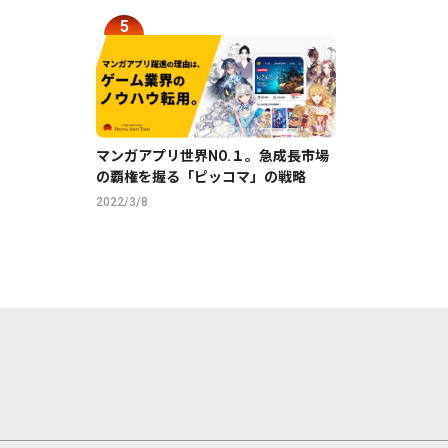
マンガアプリ世界NO.１。急成長市場
の覇権を握る「ピッコマ」の戦略
2022/3/8