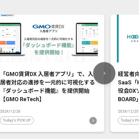
「GMO賃貸DX 入居者アプリ」で、入
経営者
居者対応の進捗を一元的に可視化する
SaaS「H
『ダッシュボード機能』を提供開始
役会DX
【GMO ReTech】
BOAR
2024/12/26
2024/12/25
Today's PICK UP
Today's P