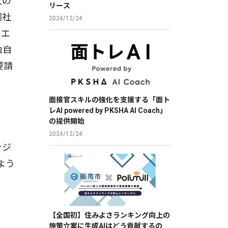
人の
リース
同社
2024/12/24
リエ
独自
要請
面接官スキルの強化を支援する「面ト
レAI powered by PKSHA AI Coach」
の提供開始
2024/12/24
ンジ
よう
【全国初】住みよさランキング向上の
施策立案に生成AIはどう貢献するの