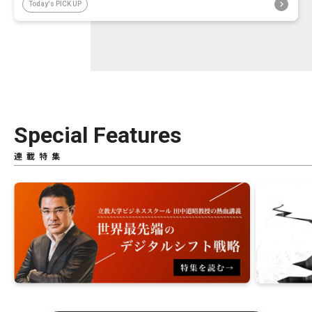
Today's PICK UP
Special Features
連載特集