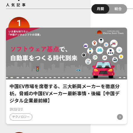
人気記事
月間
総合
中国EV市場を席巻する、三大新興メーカーを徹底分
析。脅威の中国EVメーカー最新事情・後編【中国デ
ジタル企業最前線】
2022/2/2
テクノロジー