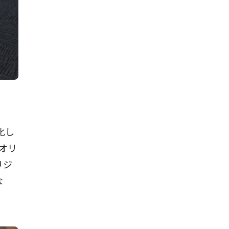
化し
オリ
リジ
な