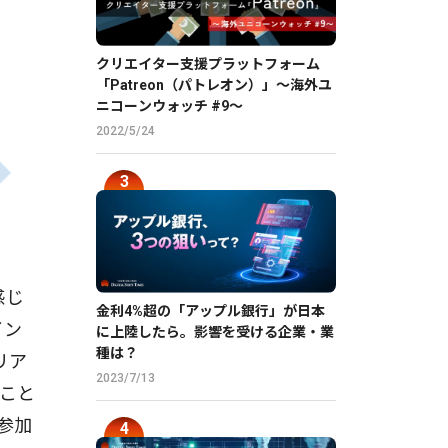
クリエイター支援プラットフォーム
「Patreon（パトレオン）」〜海外ユ
ニコーンウォッチ #9〜
2022/5/24
感じ
金利4%超の「アップル銀行」が日本
イン
に上陸したら。影響を受ける企業・業
種は？
リア
2023/7/13
こと
参加