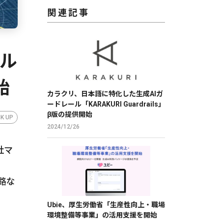
関連記事
カル
始
カラクリ、日本語に特化した生成AIガ
ードレール「KARAKURI Guardrails」
β版の提供開始
CK UP
2024/12/26
社マ
路な
Ubie、厚生労働省「生産性向上・職場
環境整備等事業」の活用支援を開始