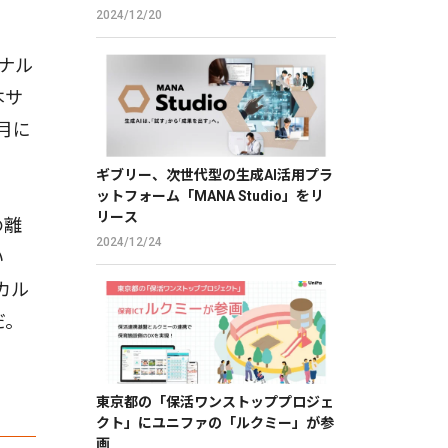
2024/12/20
ナル
本サ
月に
ギブリー、次世代型の生成AI活用プラ
ットフォーム「MANA Studio」をリ
リース
の離
2024/12/24
い
カル
だ。
東京都の「保活ワンストッププロジェ
クト」にユニファの「ルクミー」が参
画