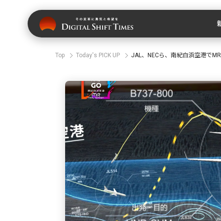
Top
Today's PICK UP
JAL、NECら、南紀白浜空港で