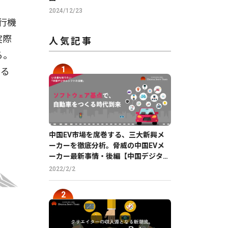
2024/12/23
行機
実際
人気記事
る。
する
中国EV市場を席巻する、三大新興メ
ーカーを徹底分析。脅威の中国EVメ
ーカー最新事情・後編【中国デジタル
企業最前線】
2022/2/2