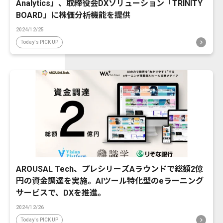
Analytics」、取締役会DXソリューション「TRINITY
BOARD」に株価分析機能を提供
2024/12/25
Today's PICK UP
AROUSAL Tech、プレシリーズAラウンドで総額2億
円の資金調達を実施。AIツール特化型のeラーニング
サービスで、DXを推進。
2024/12/26
Today's PICK UP