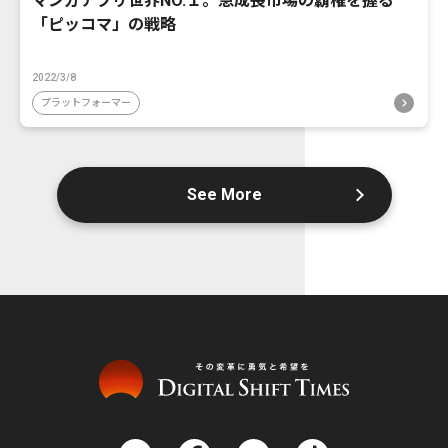
マンガアプリ世界NO.１。急成長市場の覇権を握る
「ピッコマ」の戦略
2022/3/8
プラットフォーマー
See More