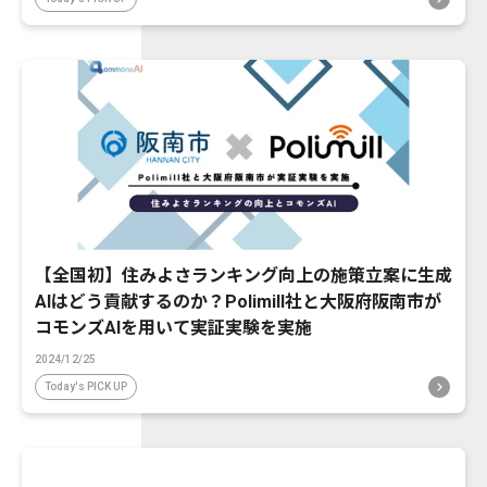
【全国初】住みよさランキング向上の施策立案に生成
AIはどう貢献するのか？Polimill社と大阪府阪南市が
コモンズAIを用いて実証実験を実施
2024/12/25
Today's PICK UP