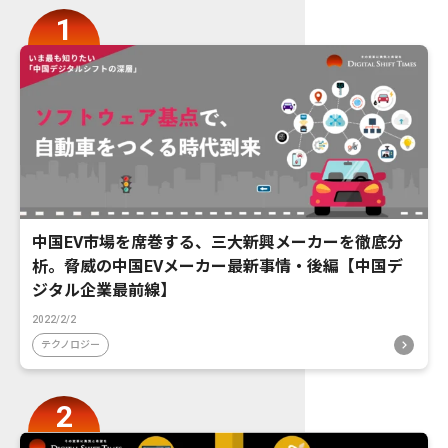
中国EV市場を席巻する、三大新興メーカーを徹底分
析。脅威の中国EVメーカー最新事情・後編【中国デ
ジタル企業最前線】
2022/2/2
テクノロジー