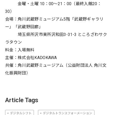
⾦曜・⼟曜 10：00〜21：00（最終⼊館20：
30）
会場：⾓川武蔵野ミュージアム5階「武蔵野ギャラリ
ー」「武蔵野回廊」
埼⽟県所沢市東所沢和⽥3-31-3 ところざわサク
ラタウン
料⾦：⼊場無料
主催：株式会社KADOKAWA
共催：⾓川武蔵野ミュージアム（公益財団法⼈ ⾓川⽂
化振興財団）
Article Tags
デジタルシフト
デジタルトランスフォーメーション