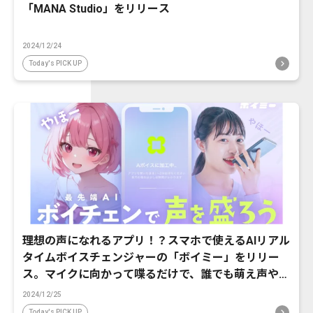
「MANA Studio」をリリース
2024/12/24
Today's PICK UP
理想の声になれるアプリ！？スマホで使えるAIリアル
タイムボイスチェンジャーの「ボイミー」をリリー
ス。マイクに向かって喋るだけで、誰でも萌え声やイ
ケボ風に音声変換が可能に。
2024/12/25
Today's PICK UP