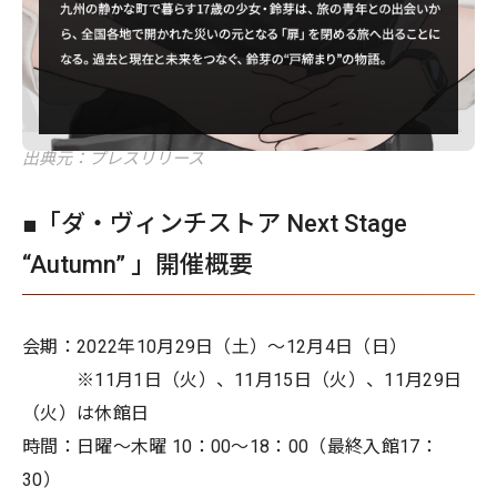
出典元：プレスリリース
■「ダ・ヴィンチストア Next Stage
“Autumn” 」開催概要
会期：2022年10⽉29⽇（⼟）〜12⽉4⽇（⽇）
※11⽉1⽇（⽕）、11⽉15⽇（⽕）、11⽉29⽇
（⽕）は休館⽇
時間：⽇曜〜⽊曜 10：00〜18：00（最終⼊館17：
30）