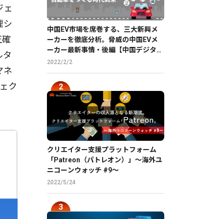
ジェ
理シ
中国EV市場を席巻する、三大新興メ
正確
ーカーを徹底分析。脅威の中国EVメ
ーカー最新事情・後編【中国デジタル
ルタ
企業最前線】
2022/2/2
マネ
ジェク
クリエイター支援プラットフォーム
「Patreon（パトレオン）」〜海外ユ
ニコーンウォッチ #9〜
2022/5/24