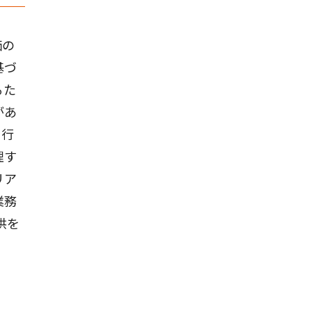
価の
基づ
るた
があ
を行
理す
リア
業務
供を