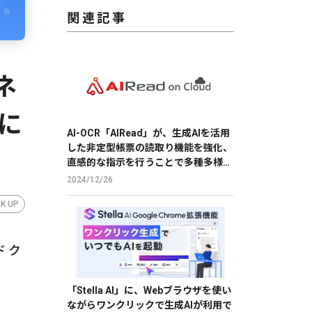
関連記事
ネ
月に
AI-OCR「AIRead」が、生成AIを活用
した非定型帳票の読取り機能を強化、
直感的な指示を行うことで多種多様な
帳票の読取りを実現
2024/12/26
CK UP
 ク
「Stella AI」に、Webブラウザを使い
ながらワンクリックで生成AIが利用で