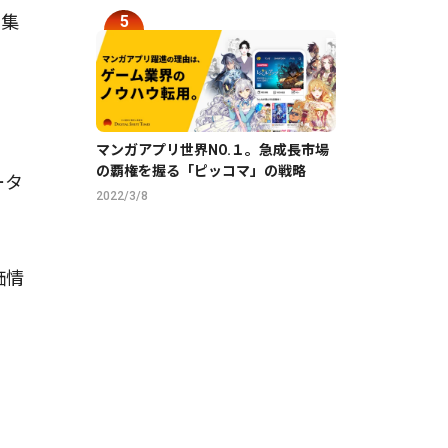
収集
マンガアプリ世界NO.１。急成長市場
の覇権を握る「ピッコマ」の戦略
ータ
2022/3/8
価情