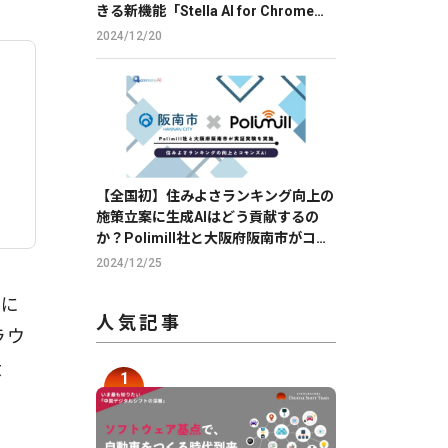
きる新機能「Stella AI for Chrome」
のβ版を提供
2024/12/20
【全国初】住みよさランキング向上の
施策立案に生成AIはどう貢献するの
か？Polimill社と大阪府阪南市がコモ
ンズAIを用いて実証実験を実施
2024/12/25
長に
人気記事
ラウ
大