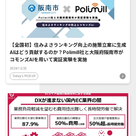
【全国初】住みよさランキング向上の施策立案に生成
AIはどう貢献するのか？Polimill社と大阪府阪南市が
コモンズAIを用いて実証実験を実施
2024/12/25
Today's PICK UP