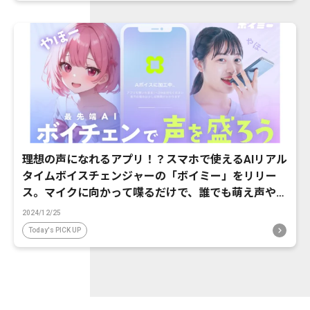
理想の声になれるアプリ！？スマホで使えるAIリアル
タイムボイスチェンジャーの「ボイミー」をリリー
ス。マイクに向かって喋るだけで、誰でも萌え声やイ
ケボ風に音声変換が可能に。
2024/12/25
Today's PICK UP