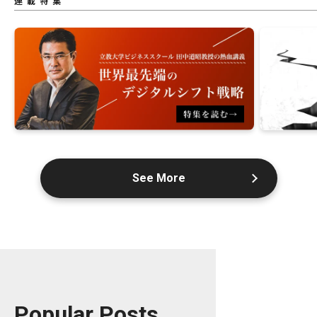
連載特集
See More
Popular Posts