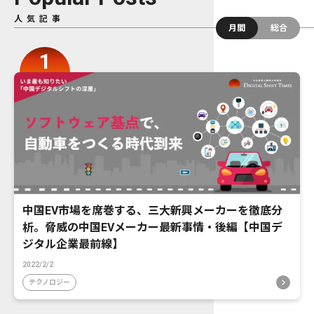
人気記事
月間
総合
中国EV市場を席巻する、三大新興メーカーを徹底分
析。脅威の中国EVメーカー最新事情・後編【中国デ
ジタル企業最前線】
2022/2/2
テクノロジー