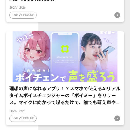
2024/12/26
Today's PICK UP
理想の声になれるアプリ！？スマホで使えるAIリアル
タイムボイスチェンジャーの「ボイミー」をリリー
ス。マイクに向かって喋るだけで、誰でも萌え声やイ
ケボ風に音声変換が可能に。
2024/12/25
Today's PICK UP