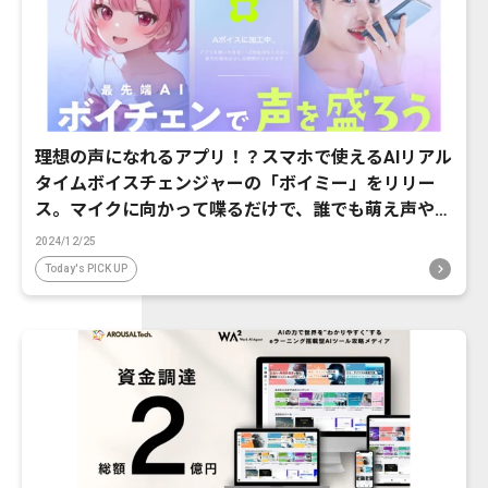
理想の声になれるアプリ！？スマホで使えるAIリアル
タイムボイスチェンジャーの「ボイミー」をリリー
ス。マイクに向かって喋るだけで、誰でも萌え声やイ
ケボ風に音声変換が可能に。
2024/12/25
Today's PICK UP