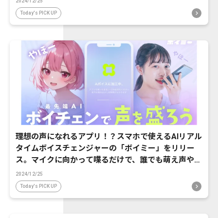
2024/12/25
Today's PICK UP
理想の声になれるアプリ！？スマホで使えるAIリアル
タイムボイスチェンジャーの「ボイミー」をリリー
ス。マイクに向かって喋るだけで、誰でも萌え声やイ
ケボ風に音声変換が可能に。
2024/12/25
Today's PICK UP