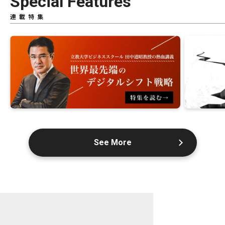
Special Features
連載特集
See More