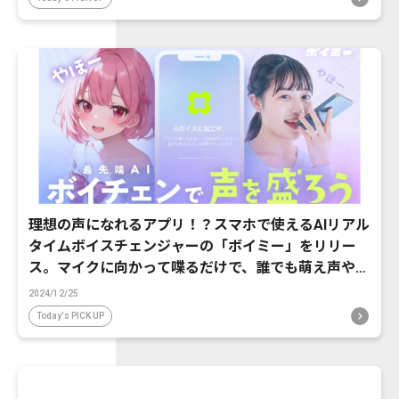
理想の声になれるアプリ！？スマホで使えるAIリアル
タイムボイスチェンジャーの「ボイミー」をリリー
ス。マイクに向かって喋るだけで、誰でも萌え声やイ
ケボ風に音声変換が可能に。
2024/12/25
Today's PICK UP