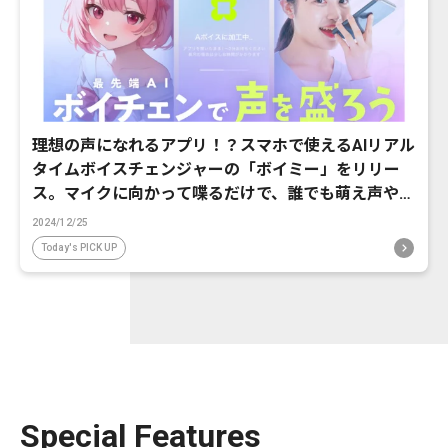
理想の声になれるアプリ！？スマホで使えるAIリアル
タイムボイスチェンジャーの「ボイミー」をリリー
ス。マイクに向かって喋るだけで、誰でも萌え声やイ
ケボ風に音声変換が可能に。
2024/12/25
Today's PICK UP
Special Features