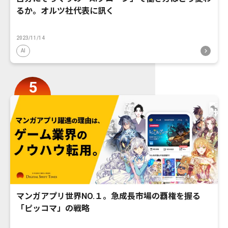
るか。オルツ社代表に訊く
2023/11/14
AI
マンガアプリ世界NO.１。急成長市場の覇権を握る
「ピッコマ」の戦略