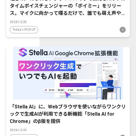
タイムボイスチェンジャーの「ボイミー」をリリー
ス。マイクに向かって喋るだけで、誰でも萌え声やイ
ケボ風に音声変換が可能に。
2024/12/25
Today's PICK UP
「Stella AI」に、Webブラウザを使いながらワンクリ
ックで生成AIが利用できる新機能「Stella AI for
Chrome」のβ版を提供
2024/12/20