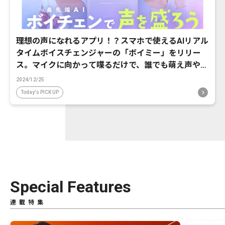
理想の声になれるアプリ！？スマホで使えるAIリアル
タイムボイスチェンジャーの「ボイミー」をリリー
ス。マイクに向かって喋るだけで、誰でも萌え声やイ
ケボ風に音声変換が可能に。
2024/12/25
Today's PICK UP
Special Features
連載特集