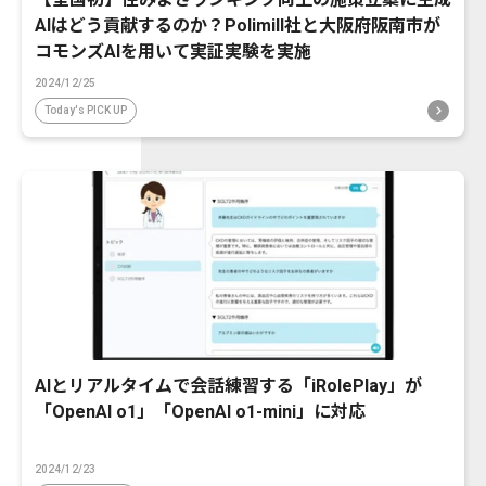
AIはどう貢献するのか？Polimill社と大阪府阪南市が
コモンズAIを用いて実証実験を実施
2024/12/25
Today's PICK UP
AIとリアルタイムで会話練習する「iRolePlay」が
「OpenAI o1」「OpenAI o1-mini」に対応
2024/12/23