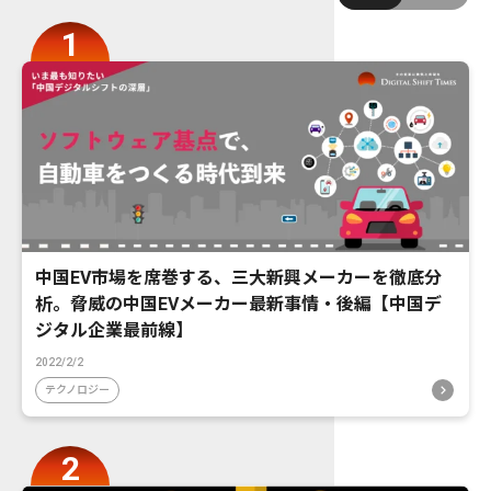
中国EV市場を席巻する、三大新興メーカーを徹底分
析。脅威の中国EVメーカー最新事情・後編【中国デ
ジタル企業最前線】
2022/2/2
テクノロジー