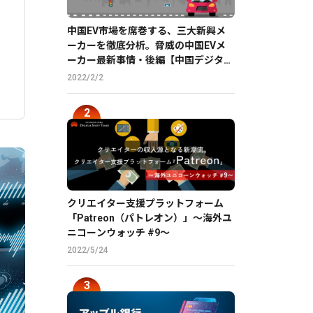
中国EV市場を席巻する、三大新興メ
ーカーを徹底分析。脅威の中国EVメ
ーカー最新事情・後編【中国デジタル
企業最前線】
2022/2/2
クリエイター支援プラットフォーム
「Patreon（パトレオン）」〜海外ユ
ニコーンウォッチ #9〜
2022/5/24