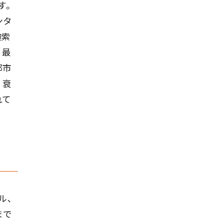
す。
ンタ
検索
。最
都市
、衰
れて
ル、
まで