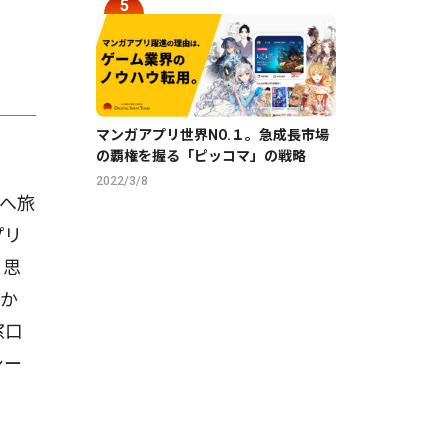
マンガアプリ世界NO.１。急成長市場
の覇権を握る「ピッコマ」の戦略
2022/3/8
へ旅
プリ
と思
るか
窓口
シー