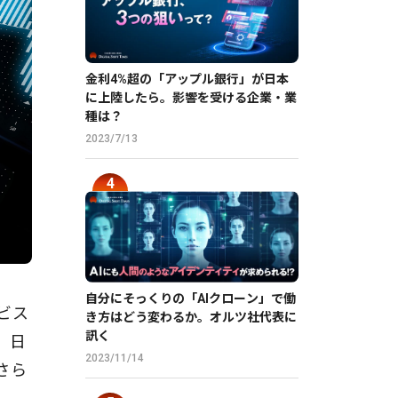
金利4%超の「アップル銀行」が日本
に上陸したら。影響を受ける企業・業
種は？
2023/7/13
自分にそっくりの「AIクローン」で働
ビス
き方はどう変わるか。オルツ社代表に
訊く
 日
2023/11/14
さら