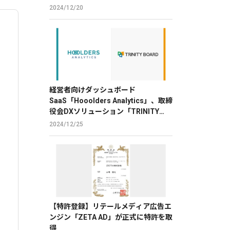
のβ版を提供
2024/12/20
経営者向けダッシュボード
SaaS「Hooolders Analytics」、取締
役会DXソリューション「TRINITY
BOARD」に株価分析機能を提供
2024/12/25
【特許登録】リテールメディア広告エ
ンジン「ZETA AD」が正式に特許を取
得