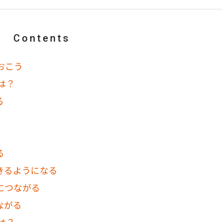
Contents
おこう
は？
る
る
きるようになる
につながる
ながる