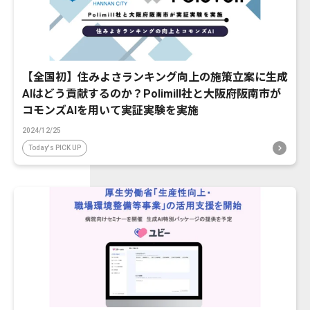
【全国初】住みよさランキング向上の施策立案に生成
AIはどう貢献するのか？Polimill社と大阪府阪南市が
コモンズAIを用いて実証実験を実施
2024/12/25
Today's PICK UP