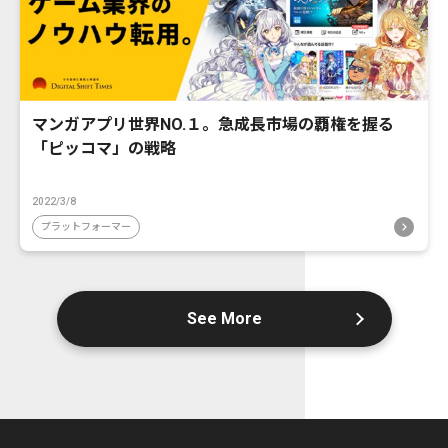
マンガアプリ世界NO.１。急成長市場の覇権を握る
「ピッコマ」の戦略
2022/3/8
プラットフォーマー
See More