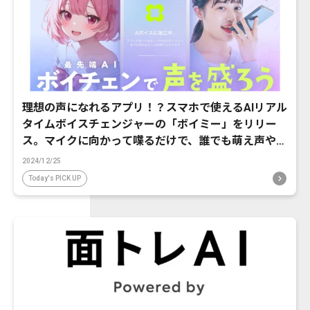
理想の声になれるアプリ！？スマホで使えるAIリアル
タイムボイスチェンジャーの「ボイミー」をリリー
ス。マイクに向かって喋るだけで、誰でも萌え声やイ
ケボ風に音声変換が可能に。
2024/12/25
Today's PICK UP