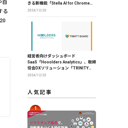
や自
きる新機能「Stella AI for Chrome」
のβ版を提供
する
2024/12/20
20
経営者向けダッシュボード
SaaS「Hooolders Analytics」、取締
役会DXソリューション「TRINITY
BOARD」に株価分析機能を提供
2024/12/25
人気記事