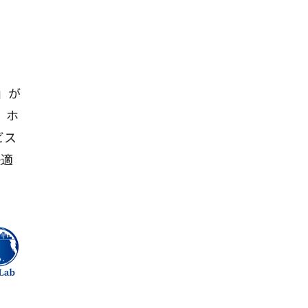
」が
、ホ
ビス
快適