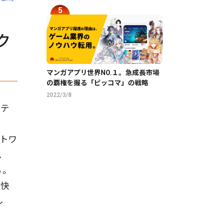
ク
マンガアプリ世界NO.１。急成長市場
の覇権を握る「ピッコマ」の戦略
2022/3/8
ホテ
ットワ
ム
る。
日快
ル