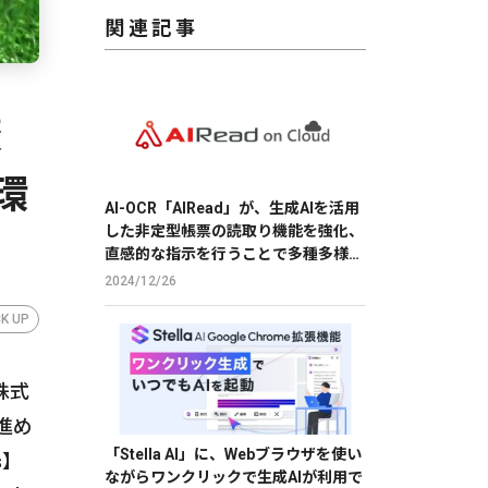
関連記事
変
環
AI-OCR「AIRead」が、生成AIを活用
した非定型帳票の読取り機能を強化、
直感的な指示を行うことで多種多様な
帳票の読取りを実現
2024/12/26
CK UP
株式
進め
「Stella AI」に、Webブラウザを使い
s】
ながらワンクリックで生成AIが利用で