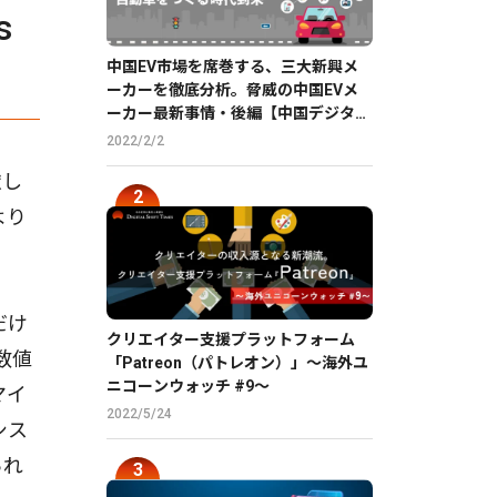
s
中国EV市場を席巻する、三大新興メ
ーカーを徹底分析。脅威の中国EVメ
ーカー最新事情・後編【中国デジタル
企業最前線】
2022/2/2
慮し
より
だけ
クリエイター支援プラットフォーム
数値
「Patreon（パトレオン）」〜海外ユ
ニコーンウォッチ #9〜
マイ
2022/5/24
シス
られ