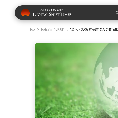
Top
Today's PICK UP
“環境・SDGs貢献度”をAIが