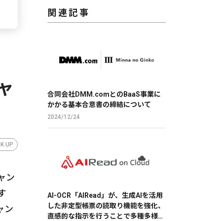
関連記事
サ
ャ
合同会社DMM.comとのBaaS事業に
かかる基本合意書の締結について
2024/12/24
CK UP
ャン
す
AI-OCR「AIRead」が、生成AIを活用
した非定型帳票の読取り機能を強化、
ャン
直感的な指示を行うことで多種多様な