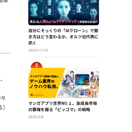
簡単
ビ
自分にそっくりの「AIクローン」で働
き方はどう変わるか。オルツ社代表に
訊く
2023/11/14
て、
様々
マンガアプリ世界NO.１。急成長市場
る）
の覇権を握る「ピッコマ」の戦略
2022/3/8