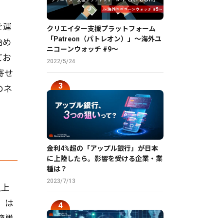
を運
クリエイター支援プラットフォーム
「Patreon（パトレオン）」〜海外ユ
始め
ニコーンウォッチ #9〜
てお
2022/5/24
寄せ
のネ
金利4%超の「アップル銀行」が日本
に上陸したら。影響を受ける企業・業
種は？
2023/7/13
以上
」は