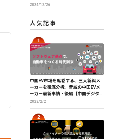
。
帳票の読取りを実現
2024/12/26
人気記事
中国EV市場を席巻する、三大新興メ
ーカーを徹底分析。脅威の中国EVメ
ーカー最新事情・後編【中国デジタル
企業最前線】
2022/2/2