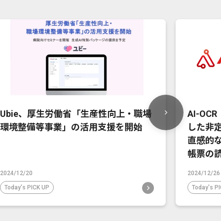
Ubie、厚生労働省「生産性向上・職場
AI-OC
環境整備等事業」の活用支援を開始
した非
直感的
帳票の
2024/12/20
2024/12/26
Today's PICK UP
Today's P